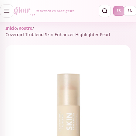
ES
EN
Tu belleza en cada gesto
Inicio
/
Rostro
/
Covergirl Trublend Skin Enhancer Highlighter Pearl