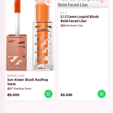
E.L.F
E.l.f Camo Luquid Blush
Bold-Faced Lilac
Bold-Faced Lilac
MAYBELLINE
Sun Kisser Blush Rooftop
Vıevs
07 Rooftop Vıevs
₡6.000
₡6.000