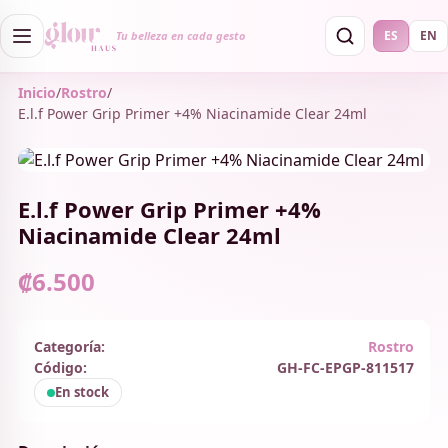
ES
EN
Tu belleza en cada gesto
Inicio
/
Rostro
/
E.l.f Power Grip Primer +4% Niacinamide Clear 24ml
E.l.f Power Grip Primer +4%
Niacinamide Clear 24ml
₡6.500
Categoría:
Rostro
Código:
GH-FC-EPGP-811517
En stock