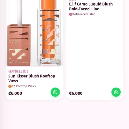
E.l.f Camo Luquid Blush
Bold-Faced Lilac
Bold-Faced Lilac
MAYBELLINE
Sun Kisser Blush Rooftop
Vıevs
07 Rooftop Vıevs
₡6.000
₡6.000