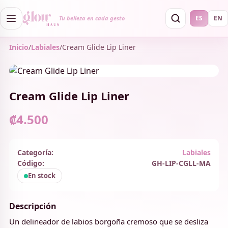
ES
EN
Tu belleza en cada gesto
Inicio
/
Labiales
/
Cream Glide Lip Liner
Cream Glide Lip Liner
₡4.500
Categoría:
Labiales
Código:
GH-LIP-CGLL-MA
En stock
Descripción
Un delineador de labios borgoña cremoso que se desliza