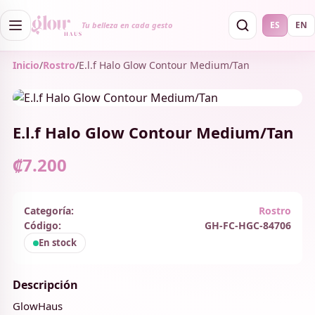
ES
EN
Tu belleza en cada gesto
Inicio
/
Rostro
/
E.l.f Halo Glow Contour Medium/Tan
E.l.f Halo Glow Contour Medium/Tan
₡7.200
Categoría:
Rostro
Código:
GH-FC-HGC-84706
En stock
Descripción
GlowHaus