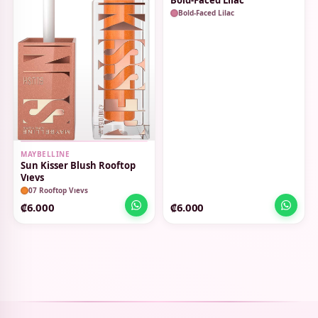
Bold-Faced Lilac
MAYBELLINE
Sun Kisser Blush Rooftop
Vıevs
07 Rooftop Vıevs
₡6.000
₡6.000