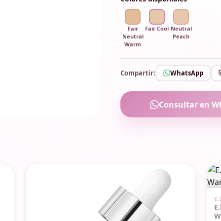
Fair
Fair Cool
Neutral
Neutral
Peach
Warm
Compartir:
WhatsApp
Consultar en W
S
E.
E.
W