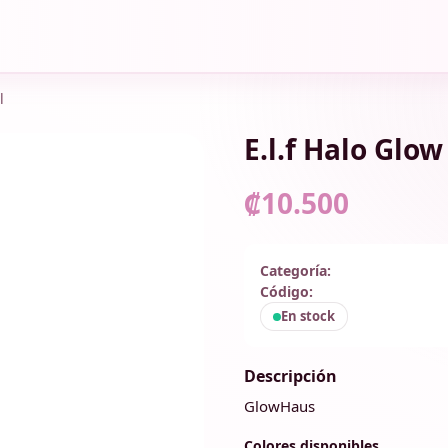
l
E.l.f Halo Glow
₡10.500
Categoría:
Código:
En stock
Descripción
GlowHaus
Colores disponibles