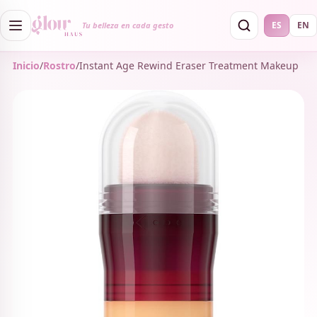
ES
EN
Tu belleza en cada gesto
Inicio
/
Rostro
/
Instant Age Rewind Eraser Treatment Makeup