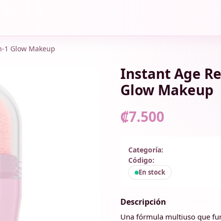
In-1 Glow Makeup
Instant Age Re
Glow Makeup
₡7.500
Categoría:
Código:
En stock
Descripción
Una fórmula multiuso que fun