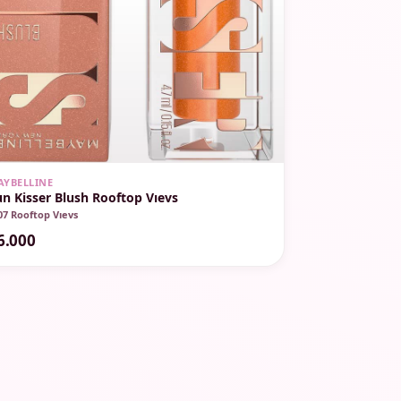
AYBELLINE
un Kisser Blush Rooftop Vıevs
07 Rooftop Vıevs
6.000