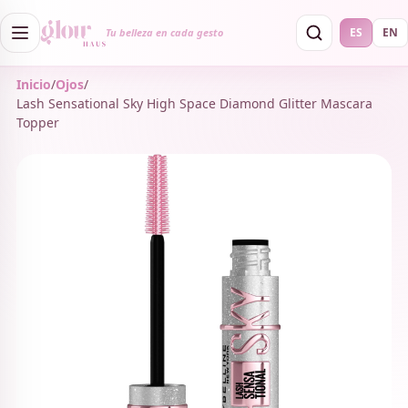
ES
EN
Tu belleza en cada gesto
Inicio
/
Ojos
/
Lash Sensational Sky High Space Diamond Glitter Mascara
Topper