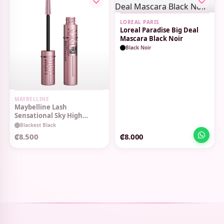
LOREAL PARIS
Loreal Paradise Big Deal
Mascara Black Noir
Black Noir
SIN STOCK
MAYBELLINE
Maybelline Lash
Sensational Sky High
Mascara Blackest Black
Blackest Black
₡8.500
₡8.000