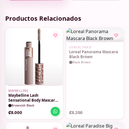
Productos Relacionados
SIN STOCK
LOREAL PARIS
Loreal Panorama Mascara
Black Brown
Black Brown
MAYBELLINE
Maybelline Lash
Sensational Body Mascara
Brownish Black
Brownish Black
₡8.000
₡8.200