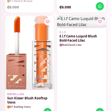
11 Electric Bronze
₡6.000
₡6.000
E.L.F
E.l.f Camo Luquid Blush
Bold-Faced Lilac
Bold-Faced Lilac
MAYBELLINE
Sun Kisser Blush Rooftop
Vıevs
07 Rooftop Vıevs