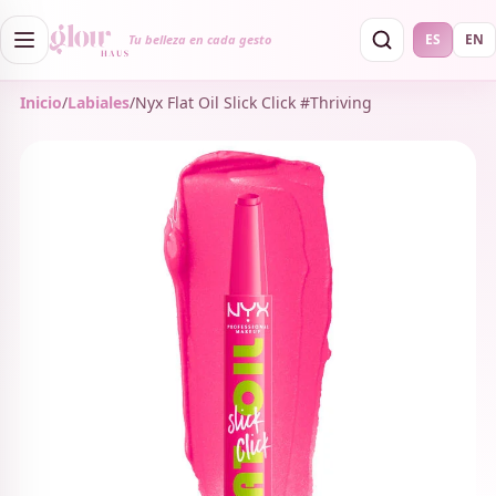
ES
EN
Tu belleza en cada gesto
Inicio
/
Labiales
/
Nyx Flat Oil Slick Click #Thriving