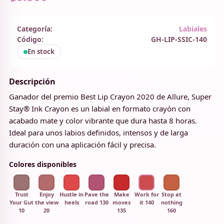
Categoría:
Labiales
Código:
GH-LIP-SSIC-140
En stock
Descripción
Ganador del premio Best Lip Crayon 2020 de Allure, Super
Stay® Ink Crayon es un labial en formato crayón con
acabado mate y color vibrante que dura hasta 8 horas.
Ideal para unos labios definidos, intensos y de larga
duración con una aplicación fácil y precisa.
Colores disponibles
Trust
Enjoy
Hustle in
Pave the
Make
Work for
Stop at
Your Gut
the view
heels
road 130
moves
it 140
nothing
10
20
135
160