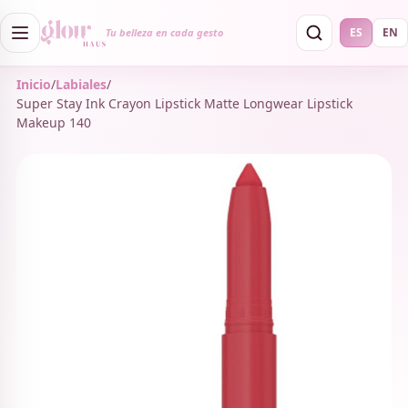
ES
EN
Tu belleza en cada gesto
Inicio
/
Labiales
/
Super Stay Ink Crayon Lipstick Matte Longwear Lipstick
Makeup 140