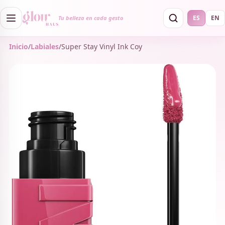
ES
EN
Tu belleza en cada gesto
Inicio
/
Labiales
/
Super Stay Vinyl Ink Coy