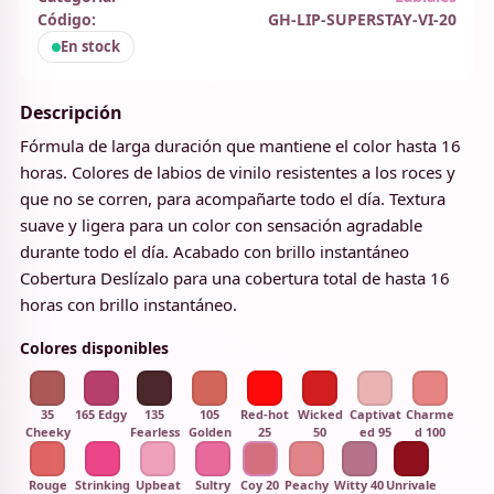
Código:
GH-LIP-SUPERSTAY-VI-20
En stock
Descripción
Fórmula de larga duración que mantiene el color hasta 16
horas. Colores de labios de vinilo resistentes a los roces y
que no se corren, para acompañarte todo el día. Textura
suave y ligera para un color con sensación agradable
durante todo el día. Acabado con brillo instantáneo
Cobertura Deslízalo para una cobertura total de hasta 16
horas con brillo instantáneo.
Colores disponibles
35
165 Edgy
135
105
Red-hot
Wicked
Captivat
Charme
Cheeky
Fearless
Golden
25
50
ed 95
d 100
Rouge
Strinking
Upbeat
Sultry
Coy 20
Peachy
Witty 40
Unrivale