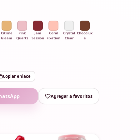
Citrine
Pink
Jam
Coral
Crystal
Chocolux
Gleam
Quartz
Session
Fixation
Clear
e
Copiar enlace
hatsApp
Agregar a favoritos