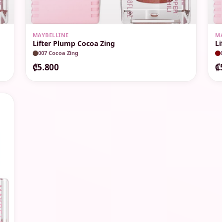
MAYBELLINE
M
Lifter Plump Cocoa Zing
L
007 Cocoa Zing
₡5.800
₡