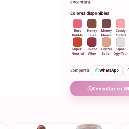
encantará.
Colores disponibles
Burs
Honey
Money
Candy
Bubble
Talks
Mauve
Coded
Super-
Divene
Crystal
Opal-
Neutral
Wine
Baller
Ogy-Tour
Compartir:
WhatsApp
Consultar en W