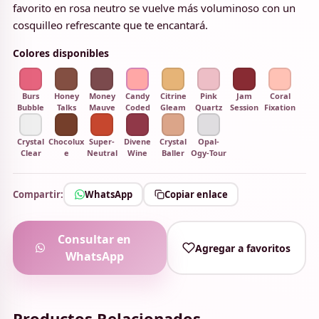
favorito en rosa neutro se vuelve más voluminoso con un
cosquilleo refrescante que te encantará.
Colores disponibles
Burs
Honey
Money
Candy
Citrine
Pink
Jam
Coral
Bubble
Talks
Mauve
Coded
Gleam
Quartz
Session
Fixation
Crystal
Chocolux
Super-
Divene
Crystal
Opal-
Clear
e
Neutral
Wine
Baller
Ogy-Tour
Compartir:
WhatsApp
Copiar enlace
Consultar en
Agregar a favoritos
WhatsApp
Productos Relacionados