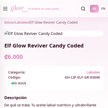
ES
EN
Tu belleza en cada gesto
Inicio
/
Labiales
/
Elf Glow Reviver Candy Coded
Elf Glow Reviver Candy Coded
₡6.000
Categoría:
Labiales
Código:
GH-LIP-ELF-GR-83048
En stock
Descripción
De qué se trata: Tu aceite labial nutritivo y ultrabrillante