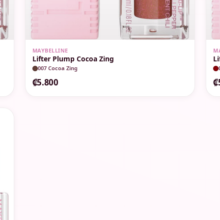
MAYBELLINE
M
Lifter Plump Cocoa Zing
L
007 Cocoa Zing
₡5.800
₡