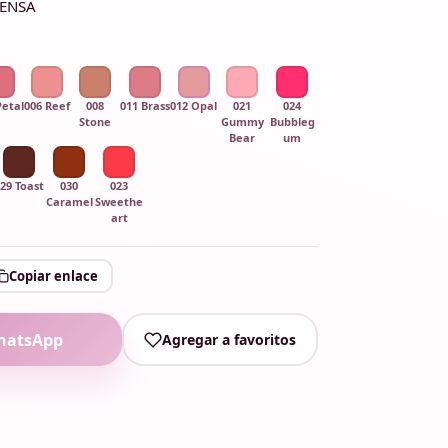
TENSA
Petal
006 Reef
008
011 Brass
012 Opal
021
024
Stone
Gummy
Bubbleg
Bear
um
29 Toast
030
023
Caramel
Sweethe
art
Copiar enlace
hatsApp
Agregar a favoritos