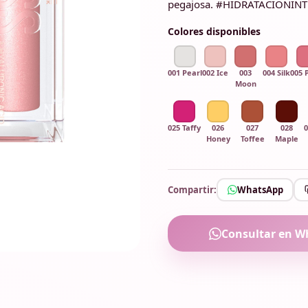
pegajosa. #HIDRATACIÓNIN
Colores disponibles
001 Pearl
002 Ice
003
004 Silk
005 
Moon
025 Taffy
026
027
028
0
Honey
Toffee
Maple
Compartir:
WhatsApp
Consultar en W