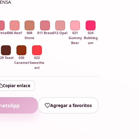
TENSA
Petal
006 Reef
008
011 Brass
012 Opal
021
024
Stone
Gummy
Bubbleg
Bear
um
29 Toast
030
023
Caramel
Sweethe
art
Copiar enlace
hatsApp
Agregar a favoritos