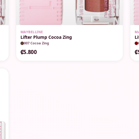
MAYBELLINE
M
Lifter Plump Cocoa Zing
L
007 Cocoa Zing
₡5.800
₡