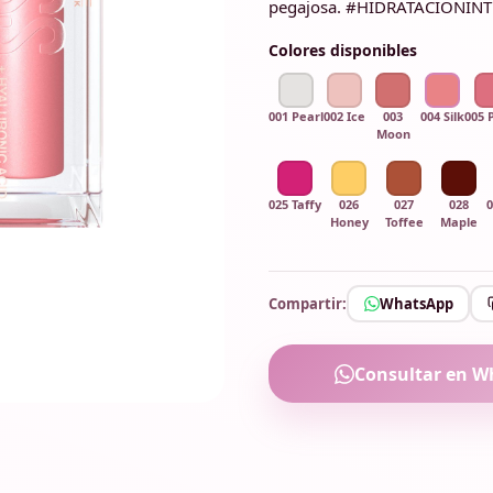
pegajosa. #HIDRATACIÓNIN
Colores disponibles
001 Pearl
002 Ice
003
004 Silk
005 
Moon
025 Taffy
026
027
028
0
Honey
Toffee
Maple
Compartir:
WhatsApp
Consultar en W